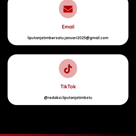
Email
liputanjatimbersatu.januari2025@gmail.com
TikTok
@redaksi.liputanjatimbstu