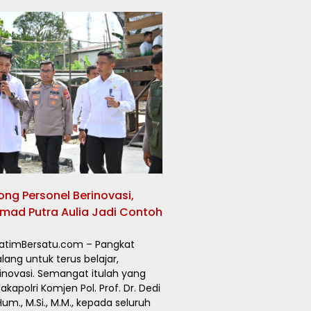
ng Personel Berinovasi,
ad Putra Aulia Jadi Contoh
JatimBersatu.com – Pangkat
ang untuk terus belajar,
rinovasi. Semangat itulah yang
kapolri Komjen Pol. Prof. Dr. Dedi
Hum., M.Si., M.M., kepada seluruh