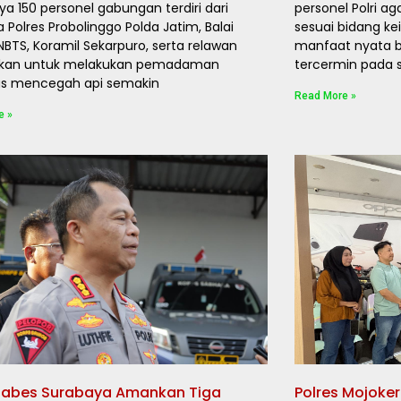
nya 150 personel gabungan terdiri dari
personel Polri 
 Polres Probolinggo Polda Jatim, Balai
sesuai bidang k
NBTS, Koramil Sekarpuro, serta relawan
manfaat nyata ba
unkan untuk melakukan pemadaman
tercermin pada s
us mencegah api semakin
Read More »
e »
stabes Surabaya Amankan Tiga
Polres Mojoke