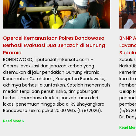
Operasi Kemanusiaan Polres Bondowoso
BNNP A
Berhasil Evakuasi Dua Jenazah di Gunung
Layan
Piramid
Subul
BONDOWOSO, LiputanJatimBersatu.com –
Subulus
Operasi evakuasi dua jenazah korban yang
Narkoti
ditemukan di jalur pendakian Gunung Piramid,
Pemeri
Kecamatan Curahdami, Kabupaten Bondowoso,
komitm
akhirnya berhasil dituntaskan. Setelah menempuh
Pember
medan terjal dan penuh risiko, tim gabungan
Gelap N
berhasil membawa kedua jenazah turun dari
penand
lokasi penemuan hingga tiba di RS Bhayangkara
pemben
Bondowoso sekira pukul 20.00 Wib, (5/8/2026).
(5/8/202
Dr. Dedy
Read More »
Read Mor