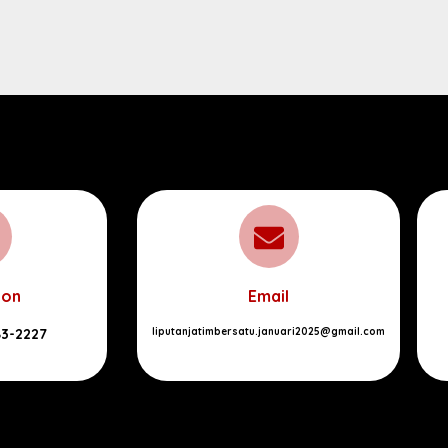
pon
Email
83-2227
liputanjatimbersatu.januari2025@gmail.com