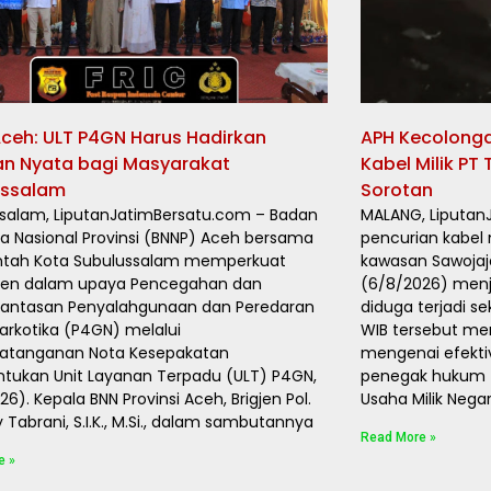
ceh: ULT P4GN Harus Hadirkan
APH Kecolonga
an Nyata bagi Masyarakat
Kabel Milik PT
ussalam
Sorotan
salam, LiputanJatimBersatu.com – Badan
MALANG, Liputan
ka Nasional Provinsi (BNNP) Aceh bersama
pencurian kabel 
ntah Kota Subulussalam memperkuat
kawasan Sawojaj
en dalam upaya Pencegahan dan
(6/8/2026) menja
antasan Penyalahgunaan dan Peredaran
diduga terjadi se
arkotika (P4GN) melalui
WIB tersebut m
atanganan Nota Kesepakatan
mengenai efekti
tukan Unit Layanan Terpadu (ULT) P4GN,
penegak hukum (
6). Kepala BNN Provinsi Aceh, Brigjen Pol.
Usaha Milik Nega
 Tabrani, S.I.K., M.Si., dalam sambutannya
Read More »
e »