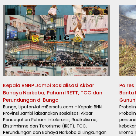
Kepala BNNP Jambi Sosialisasi Akbar
Polres
Bahaya Narkoba, Paham IRETT, TCC dan
Bantu
Perundungan di Bungo
Gunun
Bungo, LiputanJatimBersatu.com – Kepala BNN
Proboli
Provinsi Jambi laksanakan sosialisasi Akbar
Proboli
Pencegahan Paham Intoleransi, Radikalisme,
person
Ekstrimisme dan Terorisme (IRET), TCC,
kebakar
Perundungan dan Bahaya Narkoba di Lingkungan
Bromo T