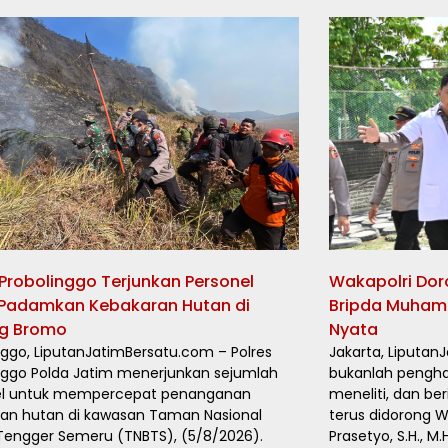
 Probolinggo Terjunkan Personel
Wakapolri Doro
 Padamkan Kebakaran Hutan di
Bripda Muhamm
g Bromo
Nyata
nggo, LiputanJatimBersatu.com – Polres
Jakarta, Liputan
nggo Polda Jatim menerjunkan sejumlah
bukanlah penghal
el untuk mempercepat penanganan
meneliti, dan be
an hutan di kawasan Taman Nasional
terus didorong Wa
engger Semeru (TNBTS), (5/8/2026).
Prasetyo, S.H., M.