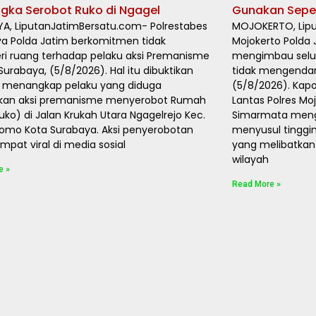
gka Serobot Ruko di Ngagel
Gunakan Sepeda
A, LiputanJatimBersatu.com- Polrestabes
MOJOKERTO, Lipu
a Polda Jatim berkomitmen tidak
Mojokerto Polda
i ruang terhadap pelaku aksi Premanisme
mengimbau selur
 Surabaya, (5/8/2026). Hal itu dibuktikan
tidak mengendarai
 menangkap pelaku yang diduga
(5/8/2026). Kapo
kan aksi premanisme menyerobot Rumah
Lantas Polres Mo
uko) di Jalan Krukah Utara Ngagelrejo Kec.
Simarmata mengu
omo Kota Surabaya. Aksi penyerobotan
menyusul tingginy
mpat viral di media sosial
yang melibatkan 
wilayah
e »
Read More »