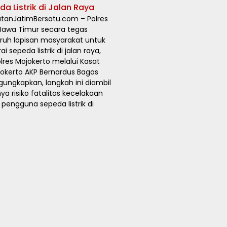
 Listrik di Jalan Raya
tanJatimBersatu.com – Polres
 Jawa Timur secara tegas
uh lapisan masyarakat untuk
 sepeda listrik di jalan raya,
lres Mojokerto melalui Kasat
jokerto AKP Bernardus Bagas
ngkapkan, langkah ini diambil
a risiko fatalitas kecelakaan
pengguna sepeda listrik di