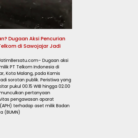
n? Dugaan Aksi Pencurian
 Telkom di Sawojajar Jadi
JatimBersatu.com– Dugaan aksi
milik PT Telkom Indonesia di
ar, Kota Malang, pada Kamis
di sorotan publik. Peristiwa yang
kitar pukul 00.15 WIB hingga 02.00
emunculkan pertanyaan
vitas pengawasan aparat
APH) terhadap aset milik Badan
ra (BUMN)