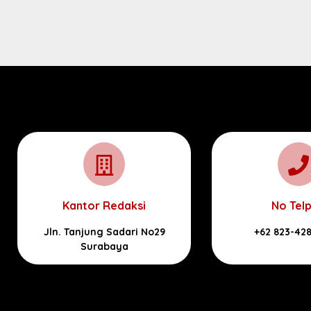
Kantor Redaksi
No Tel
Jln. Tanjung Sadari No29
+62 823-42
Surabaya