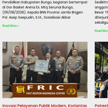
Pendidikan Kabupaten Bungo, kegiatan bertempat
Sedikit
di Gor Basket Arena Ex. Mtq Serunai Bungo,
anggota
(05/08/2026). Kepala BNN Provinsi Jambi Brigjen
Besar T
Pol. Asep Saepudin, S.I.K., Sosialisasi Akbar
diterj
sekalig
Read More »
Read Mor
Inovasi Pelayanan Publik Modern, Korlantas
Polre