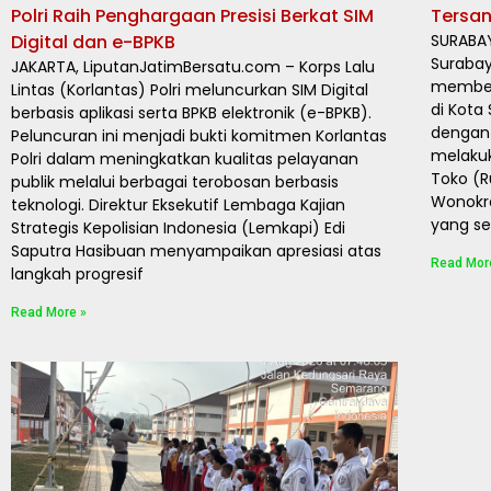
Polri Raih Penghargaan Presisi Berkat SIM
Tersan
Digital dan e-BPKB
SURABAY
Surabay
JAKARTA, LiputanJatimBersatu.com – Korps Lalu
member
Lintas (Korlantas) Polri meluncurkan SIM Digital
di Kota
berbasis aplikasi serta BPKB elektronik (e-BPKB).
dengan
Peluncuran ini menjadi bukti komitmen Korlantas
melaku
Polri dalam meningkatkan kualitas pelayanan
Toko (R
publik melalui berbagai terobosan berbasis
Wonokr
teknologi. Direktur Eksekutif Lembaga Kajian
yang se
Strategis Kepolisian Indonesia (Lemkapi) Edi
Saputra Hasibuan menyampaikan apresiasi atas
Read Mor
langkah progresif
Read More »