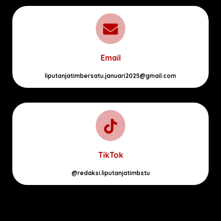
Email
liputanjatimbersatu.januari2025@gmail.com
TikTok
@redaksi.liputanjatimbstu