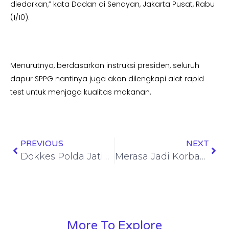
diedarkan,” kata Dadan di Senayan, Jakarta Pusat, Rabu
(1/10).
Menurutnya, berdasarkan instruksi presiden, seluruh
dapur SPPG nantinya juga akan dilengkapi alat rapid
test untuk menjaga kualitas makanan.
PREVIOUS
NEXT
Dokkes Polda Jatim Lakukan Pengumpulan DNA Keluarga Korban di Ponpes Al Khoziny
Merasa Jadi Korban Penipuan, Para Petani Laporkan Panitia Jual Beli Tanah Ke Polisi
More To Explore