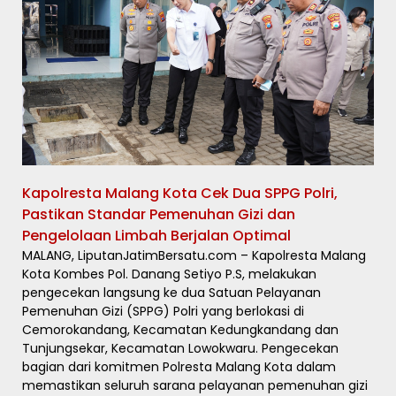
Kapolresta Malang Kota Cek Dua SPPG Polri,
Pastikan Standar Pemenuhan Gizi dan
Pengelolaan Limbah Berjalan Optimal
MALANG, LiputanJatimBersatu.com – Kapolresta Malang
Kota Kombes Pol. Danang Setiyo P.S, melakukan
pengecekan langsung ke dua Satuan Pelayanan
Pemenuhan Gizi (SPPG) Polri yang berlokasi di
Cemorokandang, Kecamatan Kedungkandang dan
Tunjungsekar, Kecamatan Lowokwaru. Pengecekan
bagian dari komitmen Polresta Malang Kota dalam
memastikan seluruh sarana pelayanan pemenuhan gizi