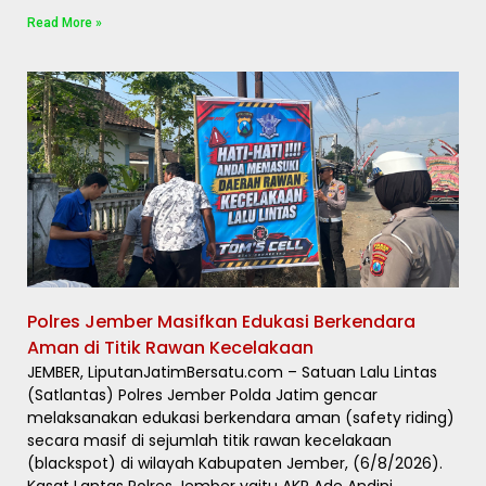
Read More »
Polres Jember Masifkan Edukasi Berkendara
Aman di Titik Rawan Kecelakaan
JEMBER, LiputanJatimBersatu.com – Satuan Lalu Lintas
(Satlantas) Polres Jember Polda Jatim gencar
melaksanakan edukasi berkendara aman (safety riding)
secara masif di sejumlah titik rawan kecelakaan
(blackspot) di wilayah Kabupaten Jember, (6/8/2026).
Kasat Lantas Polres Jember yaitu AKP Ade Andini