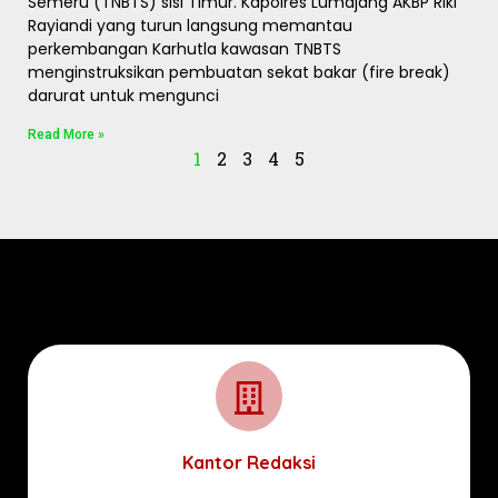
Semeru (TNBTS) sisi Timur. Kapolres Lumajang AKBP Riki
Rayiandi yang turun langsung memantau
perkembangan Karhutla kawasan TNBTS
menginstruksikan pembuatan sekat bakar (fire break)
darurat untuk mengunci
Read More »
1
2
3
4
5
Kantor Redaksi