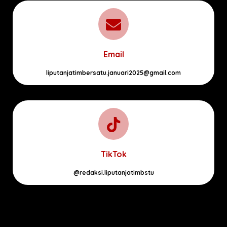
Email
liputanjatimbersatu.januari2025@gmail.com
TikTok
@redaksi.liputanjatimbstu