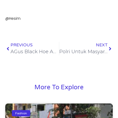
@Hesim
PREVIOUS
NEXT
AGus Black Hoe Anggota DPRD Jatim Terseret Kasus Narkoba, AMI Soroti Penegakan Hukum Tebang Pilih
Polri Untuk Masyarakat” Polresta Jambi dan Polsek Jajaran Laksanakan KRYD Dengan Patroli Malam Guna Ciptakan Sitkamtibmas
More To Explore
Fashion