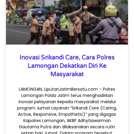
Inovasi Srikandi Care, Cara Polres
Lamongan Dekatkan Diri Ke
Masyarakat
LAMONGAN, LiputanJatimBersatu.com – Polres
Lamongan Polda Jatim terus menghadirkan
inovasi pelayanan kepada masyarakat melalui
program Jumat Layanan “Srikandi Care (Caring,
Active, Responsive, Empathetic)” yang digagas
Kapolres Lamongan, AKBP Adhytiawarman
Gautama Putra dan dilaksanakan secara rutin
setiap hari Jumat. Dalam program tersebut,