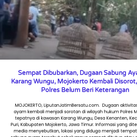
Sempat Dibubarkan, Dugaan Sabung Ay
Karang Wungu, Mojokerto Kembali Disorot
Polres Belum Beri Keterangan
MOJOKERTO, LiputanJatimBersatu.com. Dugaan aktivita
ayam kembali menjadi sorotan di wilayah hukum Polres M
tepatnya di kawasan Karang Wungu, Desa Kenanten, K
Puri, Kabupaten Mojokerto, Jawa Timur. Informasi yang dit
media menyebutkan, lokasi yang diduga menjadi tempat 