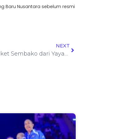
g Baru Nusantara sebelum resmi
NEXT
Polda Jatim Akan Salurkan 1.000 Paket Sembako dari Yayasan Bakti Persatuan di Momen Imlek dan Ramadan