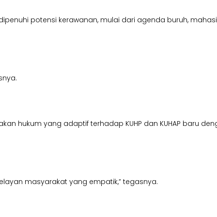
nuhi potensi kerawanan, mulai dari agenda buruh, mahasiswa
snya.
negakan hukum yang adaptif terhadap KUHP dan KUHAP baru d
pelayan masyarakat yang empatik,” tegasnya.