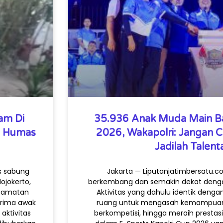
am Di
35.936 Anak Muda Main Ba
, Humas
2026, Wakapolri: Jangan 
Jadilah Talenta
s sabung
Jakarta — Liputanjatimbersatu.co
ojokerto,
berkembang dan semakin dekat denga
ecamatan
Aktivitas yang dahulu identik dengan
erima awak
ruang untuk mengasah kemampua
aktivitas
berkompetisi, hingga meraih prestas