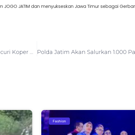
am JOGO JATIM dan menyukseskan Jawa Timur sebagai Gerban
Polres Probolinggo Amankan 3 Tersangka Pencuri Koper Milik Wisatawan Asal Thailand di Gunung Bromo
Fashion