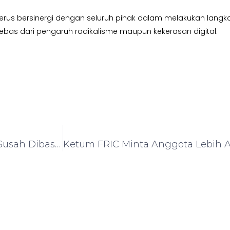
s bersinergi dengan seluruh pihak dalam melakukan langkah
bas dari pengaruh radikalisme maupun kekerasan digital.
Ketua FRIC Jambi : Narkoba dan Praktik Ilegal Susah Dibasmi Jika Penegak Hukum Belum Merah Putih