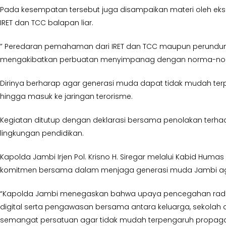
Pada kesempatan tersebut juga disampaikan materi oleh eks n
IRET dan TCC balapan liar.
” Peredaran pemahaman dari IRET dan TCC maupun perundung
mengakibatkan perbuatan menyimpanag dengan norma-norma 
Dirinya berharap agar generasi muda dapat tidak mudah te
hingga masuk ke jaringan terorisme.
Kegiatan ditutup dengan deklarasi bersama penolakan terhad
lingkungan pendidikan.
Kapolda Jambi Irjen Pol. Krisno H. Siregar melalui Kabid Hu
komitmen bersama dalam menjaga generasi muda Jambi agar 
“Kapolda Jambi menegaskan bahwa upaya pencegahan radikalism
digital serta pengawasan bersama antara keluarga, sekolah 
semangat persatuan agar tidak mudah terpengaruh propagand