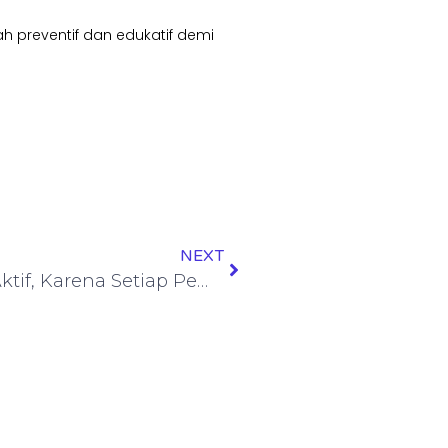
 preventif dan edukatif demi
NEXT
Ketum FRIC Minta Anggota Lebih Aktif, Karena Setiap Pemberitaan Polri Diteruskan Ke Div Humas Mabes Polri