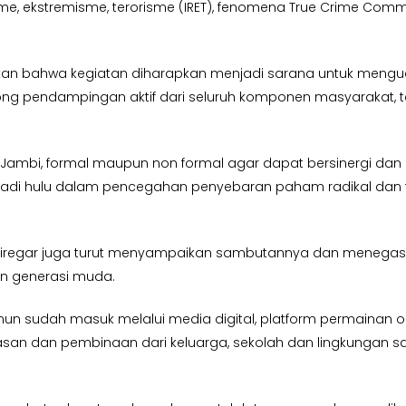
lisme, ekstremisme, terorisme (IRET), fenomena True Crime Co
n bahwa kegiatan diharapkan menjadi sarana untuk menguatka
ong pendampingan aktif dari seluruh komponen masyarakat, 
nsi Jambi, formal maupun non formal agar dapat bersinergi d
njadi hulu dalam pencegahan penyebaran paham radikal dan
 H. Siregar juga turut menyampaikan sambutannya dan meneg
an generasi muda.
mun sudah masuk melalui media digital, platform permainan o
asan dan pembinaan dari keluarga, sekolah dan lingkungan sa