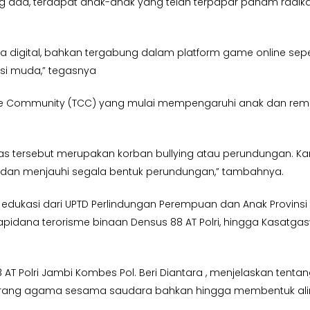
da, terdapat anak-anak yang telah terpapar paham radikal
 digital, bahkan tergabung dalam platform game online sepert
rasi muda,” tegasnya
ime Community (TCC) yang mulai mempengaruhi anak dan rema
as tersebut merupakan korban bullying atau perundungan. Ka
i dan menjauhi segala bentuk perundungan,” tambahnya.
edukasi dari UPTD Perlindungan Perempuan dan Anak Provinsi 
arapidana terorisme binaan Densus 88 AT Polri, hingga Kasatgas
AT Polri Jambi Kombes Pol. Beri Diantara , menjelaskan ten
rang agama sesama saudara bahkan hingga membentuk alira