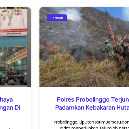
Fashion
ahaya
Polres Probolinggo Terju
ngan Di
Padamkan Kebakaran Hut
Probolinggo, LiputanJatimBersatu.com
Jatim menerjunkan sejumlah per