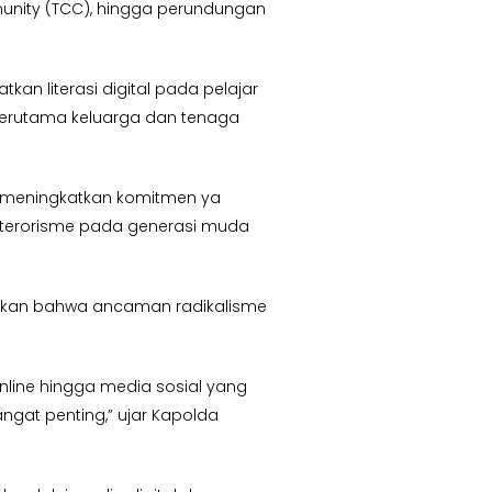
mmunity (TCC), hingga perundungan
n literasi digital pada pelajar
terutama keluarga dan tenaga
an meningkatkan komitmen ya
 terorisme pada generasi muda
askan bahwa ancaman radikalisme
nline hingga media sosial yang
ngat penting,” ujar Kapolda