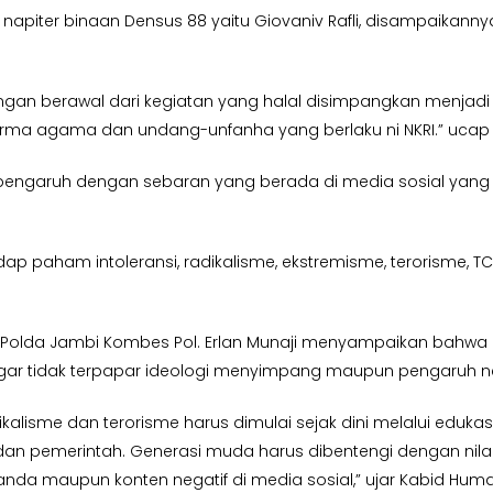
apiter binaan Densus 88 yaitu Giovaniv Rafli, disampaikanny
an berawal dari kegiatan yang halal disimpangkan menjadi
agama dan undang-unfanha yang berlaku ni NKRI.” ucap ec
rpengaruh dengan sebaran yang berada di media sosial yan
ap paham intoleransi, radikalisme, ekstremisme, terorisme, 
mas Polda Jambi Kombes Pol. Erlan Munaji menyampaikan bahwa
tidak terpapar ideologi menyimpang maupun pengaruh negat
e dan terorisme harus dimulai sejak dini melalui edukasi, p
dan pemerintah. Generasi muda harus dibentengi dengan nilai
a maupun konten negatif di media sosial,” ujar Kabid Huma