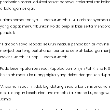
pemberian materi edukasi terkait bahaya intoleransi, radika
di kalangan pelajar.
Dalam sambutannya, Gubernur Jambi H. Al Haris menyampaika
yang dapat menumbuhkan Polda berpikir kritis serta mendor
pendidik
” Harapan saya kepada seluruh institusi pendidikan di Provi
menjadi benteng pertahanan pertama setelah keluarga, me
Provinsi Jambi. ” Ucap Gubernur Jambi
Pada kesempatan tersebut Kapolda Jambi Irjen Pol. Krisno
kini telah masuk ke ruang digital yang dekat dengan kehidup
“Ancaman saat ini tidak lagi datang secara konvensional, na
dekat dengan keseharian anak-anak kita. Karena itu, pengaw
Jambi