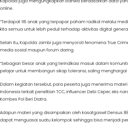
Kapolda juga mengungkapkan bahwa berdasarkan data yang a
online.
“Terdapat 116 anak yang terpapar paham radikal melalui media
kita semua untuk lebih peduli terhadap aktivitas digital gene
Selain itu, Kapolda Jambi juga menyoroti fenomena True Cr
media sosial maupun forum daring.
“Sebagian besar anak yang terindikasi masuk dalam komunit
pelajar untuk membangun sikap toleransi, saling mengharga
Dalam kegiatan tersebut, para peserta juga menerima materi 
Indonesia terkait penelitian TCC, influencer Debi Ceper, eks n
Kombes Pol Beri Diatra.
Adapun materi yang disampaikan oleh kasatgaswil Densus 88 
dapat menguasai suatu kelompok sehingga bisa menjadi pe