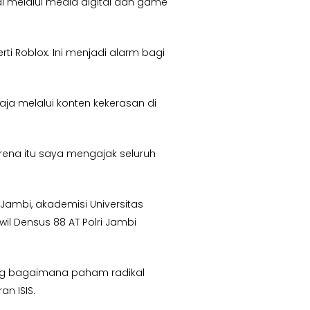
 melalui media digital dan game
i Roblox. Ini menjadi alarm bagi
ja melalui konten kekerasan di
rena itu saya mengajak seluruh
Jambi, akademisi Universitas
wil Densus 88 AT Polri Jambi
tang bagaimana paham radikal
n ISIS.