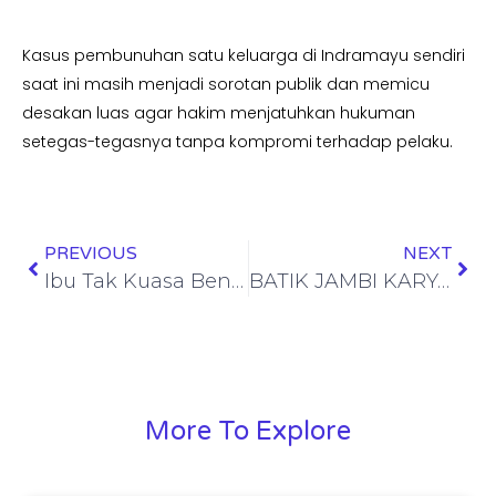
Kasus pembunuhan satu keluarga di Indramayu sendiri
saat ini masih menjadi sorotan publik dan memicu
desakan luas agar hakim menjatuhkan hukuman
setegas-tegasnya tanpa kompromi terhadap pelaku.
PREVIOUS
NEXT
Ibu Tak Kuasa Bendung Tangis, M. Ripa’i Tutup Usia di RSUD Sampang Usai Bertahun-tahun Lawan Gagal Ginjal
BATIK JAMBI KARYA NY. RUSLAINI FADLI TAMPIL ANGGUN DI BOOTH 65 PERSIT BISA 2 BALAI KARTINI JAKARTA, 8 MEI 2026
More To Explore