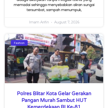
memadai sehingga menyebabkan aliran sungai
tersumbat, sampah menumpuk,
Imam Arifin
August 7, 2026
Fashion
Polres Blitar Kota Gelar Gerakan
Pangan Murah Sambut HUT
Kemerdekaan RI Ke-81