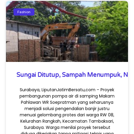
Fashion
Sungai Ditutup, Sampah Menumpuk, Ny
Surabaya, LiputanJatimBersatu,com – Proyek
pembangunan pompa air di samping Makam
Pahlawan WR Soepratman yang seharusnya
menjadi solusi pengendalian banjir justru
menuai gelombang protes dari warga RW 08,
Kelurahan Rangkah, Kecamatan Tambaksari,
Surabaya. Warga menilai proyek tersebut
diduga dikerjakan tanpa mitigasi teknis yang