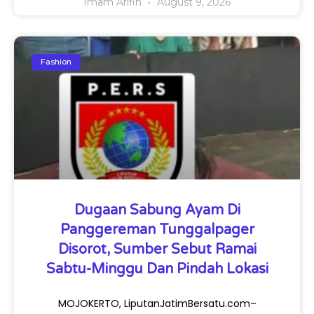
Imam Arifin
August 9, 2026
Fashion
Dugaan Sabung Ayam Di
Panggereman Tunggalpager
Disorot, Sumber Sebut Ramai
Sabtu-Minggu Dan Pindah Lokasi
MOJOKERTO, LiputanJatimBersatu.com–