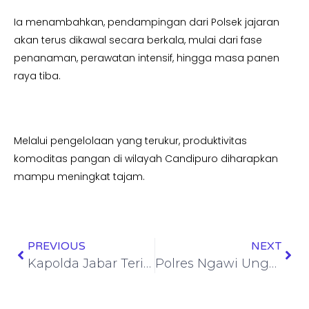
Ia menambahkan, pendampingan dari Polsek jajaran
akan terus dikawal secara berkala, mulai dari fase
penanaman, perawatan intensif, hingga masa panen
raya tiba.
Melalui pengelolaan yang terukur, produktivitas
komoditas pangan di wilayah Candipuro diharapkan
mampu meningkat tajam.
PREVIOUS
NEXT
Kapolda Jabar Terima Audiensi GAPENSI Jabar Bahas Persiapan Musda XIV
Polres Ngawi Ungkap Jaringan Narkoba, Tersangka Pengedar dan Sabu 39 gram Diamankan