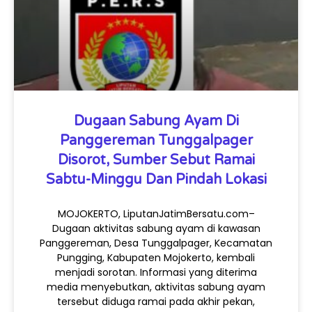
Dugaan Sabung Ayam Di
Panggereman Tunggalpager
Disorot, Sumber Sebut Ramai
Sabtu-Minggu Dan Pindah Lokasi
MOJOKERTO, LiputanJatimBersatu.com–
Dugaan aktivitas sabung ayam di kawasan
Panggereman, Desa Tunggalpager, Kecamatan
Pungging, Kabupaten Mojokerto, kembali
menjadi sorotan. Informasi yang diterima
media menyebutkan, aktivitas sabung ayam
tersebut diduga ramai pada akhir pekan,