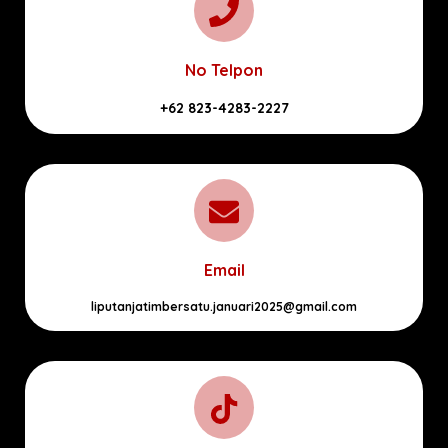
No Telpon
+62 823-4283-2227
Email
liputanjatimbersatu.januari2025@gmail.com