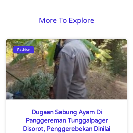
More To Explore
Fashion
Dugaan Sabung Ayam Di
Panggereman Tunggalpager
Disorot, Penggerebekan Dinilai