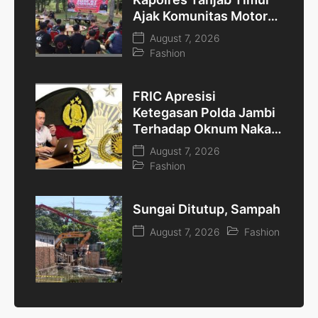
Ajak Komunitas Motor
dan Pelajar Jaga
August 7, 2026
Kamtibmas
Fashion
FRIC Apresisi
Ketegasan Polda Jambi
Terhadap Oknum Nakal
Diduga Penipuan
August 7, 2026
Rekrutmen Polri “Jangan
Fashion
Nodai BETAH dan
Terulang Kembali”
Sungai Ditutup, Sampah Men
August 7, 2026
Fashion