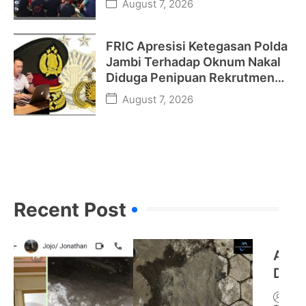
August 7, 2026
FRIC Apresisi Ketegasan Polda
Jambi Terhadap Oknum Nakal
Diduga Penipuan Rekrutmen
Polri “Jangan Nodai BETAH dan
August 7, 2026
Terulang Kembali”
Recent Post​
APH 
Duga
Penc
By