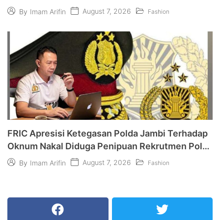
August 7, 2026
By
Imam Arifin
Fashion
FRIC Apresisi Ketegasan Polda Jambi Terhadap
Oknum Nakal Diduga Penipuan Rekrutmen Polri
“Jangan Nodai BETAH dan Terulang Kembali”
August 7, 2026
By
Imam Arifin
Fashion