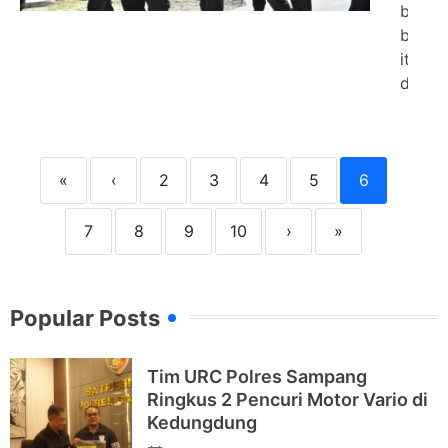
belaja
berin
itulah
didoro
«
‹
2
3
4
5
6
7
8
9
10
›
»
Popular Posts
Tim URC Polres Sampang
Ringkus 2 Pencuri Motor Vario di
Kedungdung