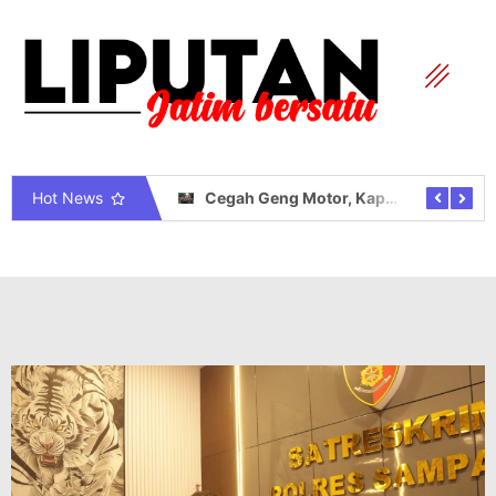
Hot News
Cegah Geng Motor, Kapolres Tanjab Timur Ajak Komunitas Motor dan Pelajar Jaga Kamtibmas
FRIC Apresisi Ketegasan Polda Jambi Terhadap Oknum Nakal Diduga Penipuan Rekrutmen Polri “Jangan Nodai BETAH dan Terulang Kembali”