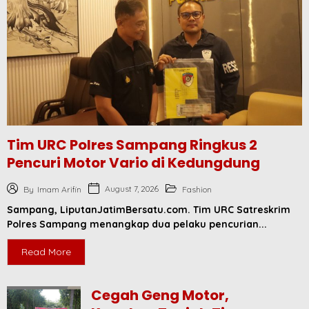
Tim URC Polres Sampang Ringkus 2
Pencuri Motor Vario di Kedungdung
August 7, 2026
By
Imam Arifin
Fashion
Sampang, LiputanJatimBersatu.com. Tim URC Satreskrim
Polres Sampang menangkap dua pelaku pencurian...
Read More
Cegah Geng Motor,