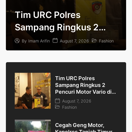
Tim URC Polres
Sampang Ringkus 2
Pencuri Motor Vario di
August 7, 2026
Fashion
By
Imam Arifin
Kedungdung
Tim URC Polres
Sampang Ringkus 2
Pencuri Motor Vario di
Kedungdung
August 7, 2026
Fashion
Cegah Geng Motor,
Kapolres Tanjab Timur