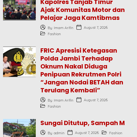
Kapolres Tanjab Timur
Ajak Komunitas Motor dan
Pelajar Jaga Kamtibmas
August 7, 2026
By
Imam Arifin
Fashion
FRIC Apresisi Ketegasan
Polda Jambi Terhadap
Oknum Nakal Diduga
Penipuan Rekrutmen Polri
“Jangan Nodai BETAH dan
Terulang Kembali”
August 7, 2026
By
Imam Arifin
Fashion
Sungai Ditutup, Sampah Men
August 7, 2026
By
admin
Fashion