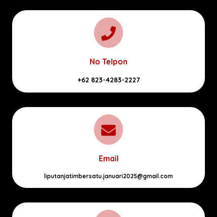
No Telpon
+62 823-4283-2227
Email
liputanjatimbersatu.januari2025@gmail.com