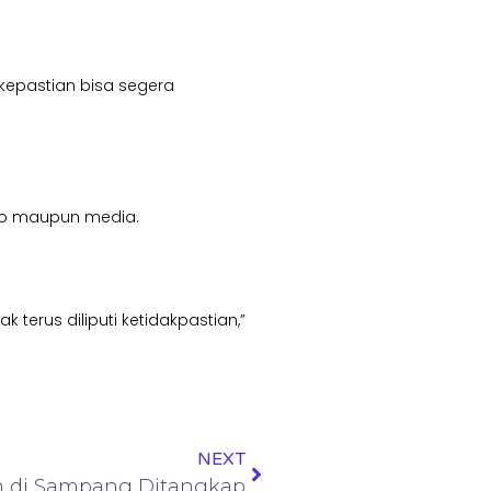
kepastian bisa segera
sko maupun media.
erus diliputi ketidakpastian,”
NEXT
n di Sampang Ditangkap