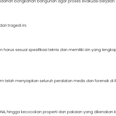
ndahan bongkahan bangunan agar proses evakuasi berjalan a
i tragedi ini.
rus sesuai spesifikasi teknis dan memiliki izin yang lengka
 Jatim telah menyiapkan seluruh peralatan medis dan forensik 
 tes DNA, hingga kecocokan properti dan pakaian yang dikenakan 