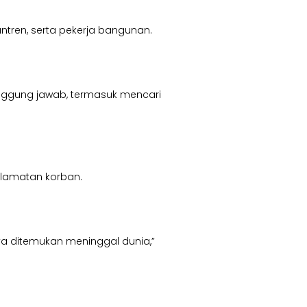
antren, serta pekerja bangunan.
anggung jawab, termasuk mencari
elamatan korban.
ya ditemukan meninggal dunia,”