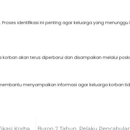
roses identifikasi ini penting agar keluarga yang menunggu 
a korban akan terus diperbarui dan disampaikan melalui po
mbantu menyampaikan informasi agar keluarga korban tidak t
Polda Jatim Sampaikan Perkembangan Identifikasi Korban Robohnya Ponpes Al-Khoziny Sidoarjo
Buron 2 Tahun, Pelaku Pencabula