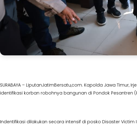
SURABAYA – LiputanJatimBersatu,com. Kapolda Jawa Timur, Irj
identifikasi korban robohnya bangunan di Pondok Pesantren (P
Indentifikasi dilakukan secara intensif di posko Disaster Victi