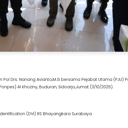
en Pol Drs. Nanang Avianto,M.Si bersama Pejabat Utama (PJU) 
onpes) Al Khoziny, Buduran, Sidoarjo,Jumat (3/10/2025).
m Identification (DVI) RS Bhayangkara Surabaya.