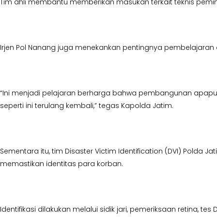
Tim ahli membantu memberikan masukan terkait teknis pemi
Irjen Pol Nanang juga menekankan pentingnya pembelajaran dar
“Ini menjadi pelajaran berharga bahwa pembangunan apapun ha
seperti ini terulang kembali,” tegas Kapolda Jatim.
Sementara itu, tim Disaster Victim Identification (DVI) Polda
memastikan identitas para korban.
Identifikasi dilakukan melalui sidik jari, pemeriksaan retina,