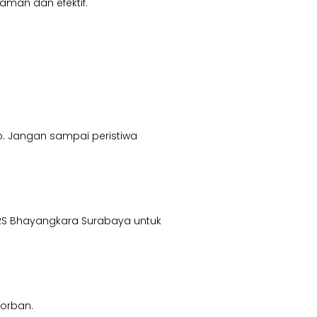
man dan efektif.
p. Jangan sampai peristiwa
di RS Bhayangkara Surabaya untuk
korban.