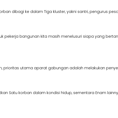
rban dibagi ke dalam Tiga kluster, yakni santri, pengurus pes
tuk pekerja bangunan kita masih menelusuri siapa yang bert
an, prioritas utama aparat gabungan adalah melakukan peny
atkan Satu korban dalam kondisi hidup, sementara Enam lainn