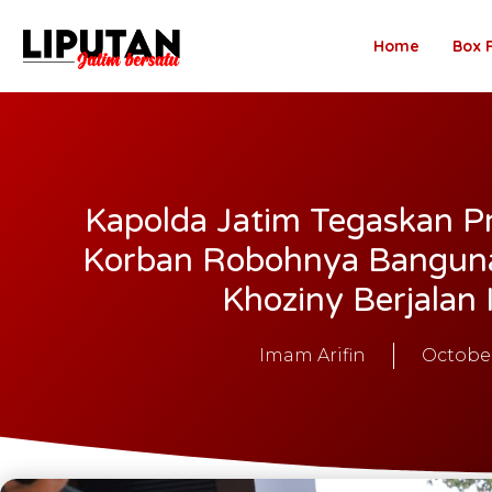
Home
Box 
Kapolda Jatim Tegaskan Pro
Korban Robohnya Banguna
Khoziny Berjalan 
Imam Arifin
October