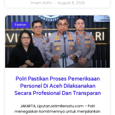
Imam Arifin
August 8, 2026
Fashion
Polri Pastikan Proses Pemeriksaan
Personel Di Aceh Dilaksanakan
Secara Profesional Dan Transparan
JAKARTA, LiputanJatimBersatu.com – Polri
menegaskan komitmennya untuk menjalankan