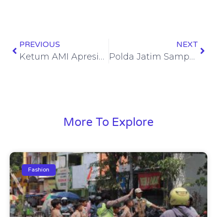
PREVIOUS
NEXT
Ketum AMI Apresiasi KPK, Desak Kasus KONI Jatim Dibongkar Tuntas
Polda Jatim Sampaikan Perkembangan Identifikasi Korban Robohnya Ponpes Al-Khoziny Sidoarjo
More To Explore
Fashion