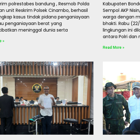
krim polrestabes bandung , Resmob Polda
Kabupaten Bondo
an unit Reskrim Polsek Cinambo, berhasil
Sempol AKP Nisi
gkap kasus tindak pidana penganiayaan
warga dengan me
au penganiayaan berat yang
bhakti. Rabu (2
batkan meninggal dunia serta
lingkungan ini di
antara Polri da
e »
Read More »