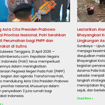
 Asta Cita Presiden Prabowo
Lestarikan Al
i Prioritas Nasional, Polri Serahkan
Bhayangkari K
it Perumahan bagi PNPP dan
Lingkungan As
akat di Sultra
Surabaya – Lipu
menjaga keseim
 Sulawesi Tenggara, 21 April 2026 —
diwujudkan melal
jatimbersatu.com. Kepolisian Negara
Bhayangkari Kot
k Indonesia (Polri) terus memperkuat
kegiatan penana
ennya dalam meningkatkan
Asrama Polisi Kob
teraan Pegawai Negeri Pada Polri (PNPP)
sekadar menjadi
 bagian dari agenda Transformasi Polri,
langkah strategi
us mendukung Asta Cita Presiden Prabowo
menciptakan lin
 prioritas nasional, khususnya dalam
sejuk, dan berke
 penyediaan 3 juta rumah bagi
akat Indonesia.
Read More »
e »