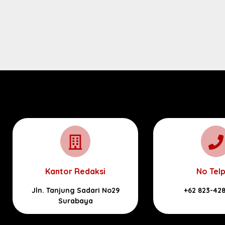
Kantor Redaksi
No Tel
Jln. Tanjung Sadari No29
+62 823-42
Surabaya