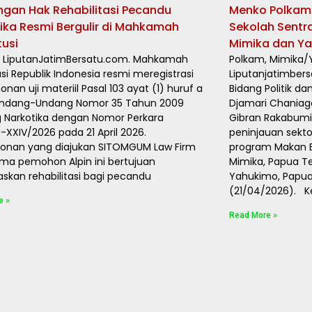
ngan Hak Rehabilitasi Pecandu
Menko Polkam 
ika Resmi Bergulir di Mahkamah
Sekolah Sentr
tusi
Mimika dan Y
, LiputanJatimBersatu.com. Mahkamah
Polkam, Mimika/
usi Republik Indonesia resmi meregistrasi
Liputanjatimbers
nan uji materiil Pasal 103 ayat (1) huruf a
Bidang Politik d
Undang-Undang Nomor 35 Tahun 2009
Djamari Chaniag
 Narkotika dengan Nomor Perkara
Gibran Rakabumi
-XXIV/2026 pada 21 April 2026.
peninjauan sekt
onan yang diajukan SITOMGUM Law Firm
program Makan Be
ma pemohon Alpin ini bertujuan
Mimika, Papua T
kan rehabilitasi bagi pecandu
Yahukimo, Papua
(21/04/2026). K
e »
Read More »