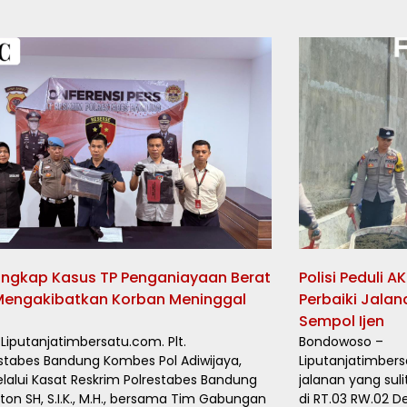
 Ungkap Kasus TP Penganiayaan Berat
Polisi Peduli 
Mengakibatkan Korban Meninggal
Perbaiki Jalan
Sempol Ijen
 Liputanjatimbersatu.com. Plt.
Bondowoso –
stabes Bandung Kombes Pol Adiwijaya,
Liputanjatimber
 melalui Kasat Reskrim Polrestabes Bandung
jalanan yang sul
ton SH, S.I.K., M.H., bersama Tim Gabungan
di RT.03 RW.02 