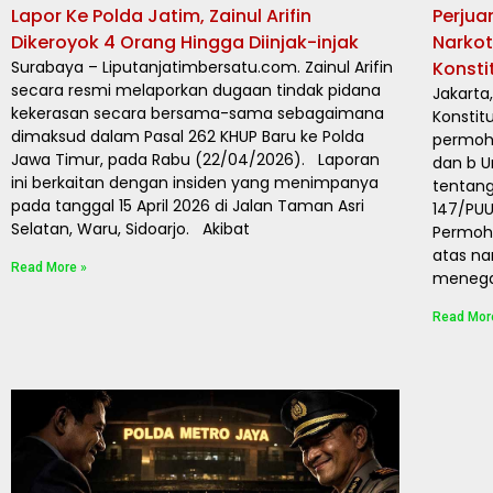
Lapor Ke Polda Jatim, Zainul Arifin
Perjua
Dikeroyok 4 Orang Hingga Diinjak-injak
Narkot
Surabaya – Liputanjatimbersatu.com. Zainul Arifin
Konsti
secara resmi melaporkan dugaan tindak pidana
Jakarta
kekerasan secara bersama-sama sebagaimana
Konstit
dimaksud dalam Pasal 262 KHUP Baru ke Polda
permoho
Jawa Timur, pada Rabu (22/04/2026). Laporan
dan b 
ini berkaitan dengan insiden yang menimpanya
tentang
pada tanggal 15 April 2026 di Jalan Taman Asri
147/PUU
Selatan, Waru, Sidoarjo. Akibat
Permoh
atas na
Read More »
menegas
Read Mor