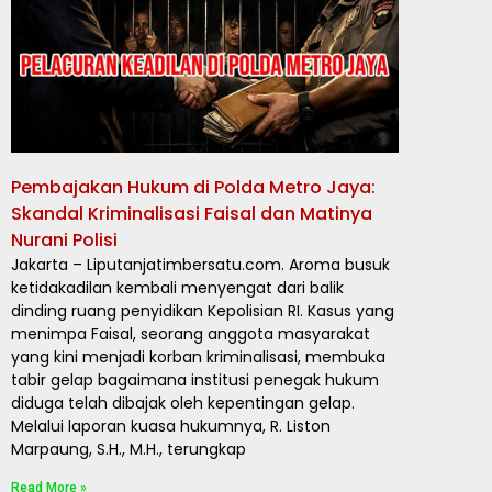
Pembajakan Hukum di Polda Metro Jaya:
Skandal Kriminalisasi Faisal dan Matinya
Nurani Polisi
Jakarta – Liputanjatimbersatu.com. Aroma busuk
ketidakadilan kembali menyengat dari balik
dinding ruang penyidikan Kepolisian RI. Kasus yang
menimpa Faisal, seorang anggota masyarakat
yang kini menjadi korban kriminalisasi, membuka
tabir gelap bagaimana institusi penegak hukum
diduga telah dibajak oleh kepentingan gelap.
Melalui laporan kuasa hukumnya, R. Liston
Marpaung, S.H., M.H., terungkap
Read More »