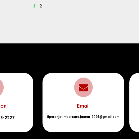
1
2
pon
Email
83-2227
liputanjatimbersatu.januari2025@gmail.com