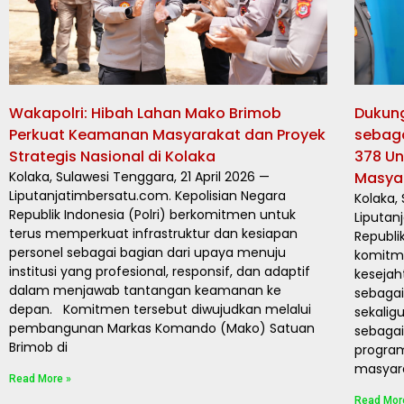
Wakapolri: Hibah Lahan Mako Brimob
Dukung
Perkuat Keamanan Masyarakat dan Proyek
sebaga
Strategis Nasional di Kolaka
378 Un
Kolaka, Sulawesi Tenggara, 21 April 2026 —
Masyar
Liputanjatimbersatu.com. Kepolisian Negara
Kolaka,
Republik Indonesia (Polri) berkomitmen untuk
Liputan
terus memperkuat infrastruktur dan kesiapan
Republi
personel sebagai bagian dari upaya menuju
komitm
institusi yang profesional, responsif, dan adaptif
kesejah
dalam menjawab tantangan keamanan ke
sebagai
depan. Komitmen tersebut diwujudkan melalui
sekalig
pembangunan Markas Komando (Mako) Satuan
sebagai
Brimob di
program
masyar
Read More »
Read Mor