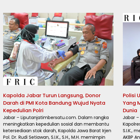
Kapolda Jabar Turun Langsung, Donor
Polisi
Darah di PMI Kota Bandung Wujud Nyata
Yang 
Kepedulian Polri
Dunia
Jabar – Liputanjatimbersatu.com. Dalam rangka
Jabar –
meningkatkan kepedulian sosial dan membantu
Kapolre
ketersediaan stok darah, Kapolda Jawa Barat Irjen
S.I.K.,
Pol. Dr. Rudi Setiawan, S.I.K., S.H., M.H. memimpin
AKBP An