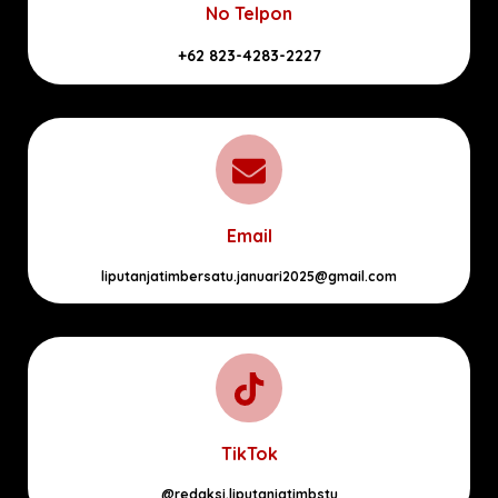
No Telpon
+62 823-4283-2227
Email
liputanjatimbersatu.januari2025@gmail.com
TikTok
@redaksi.liputanjatimbstu