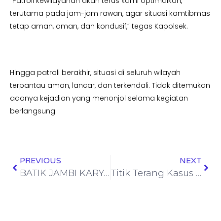
“Patroli kewilayahan akan terus kami optimalkan,
terutama pada jam-jam rawan, agar situasi kamtibmas
tetap aman, aman, dan kondusif,” tegas Kapolsek.
Hingga patroli berakhir, situasi di seluruh wilayah
terpantau aman, lancar, dan terkendali. Tidak ditemukan
adanya kejadian yang menonjol selama kegiatan
berlangsung.
PREVIOUS
NEXT
BATIK JAMBI KARYA NY. RUSLAINI FADLI TAMPIL ANGGUN DI BOOTH 65 PERSIT BISA 2 BALAI KARTINI JAKARTA, 8 MEI 2026
Titik Terang Kasus 3,16 Kg Sabu di Sampang: Kejari Akui Alat Tes Sempat Error, Hasil Labfor Positif Metamfetamina