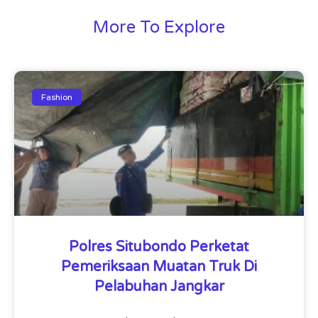
More To Explore
Fashion
Polres Situbondo Perketat
Pemeriksaan Muatan Truk Di
Pelabuhan Jangkar