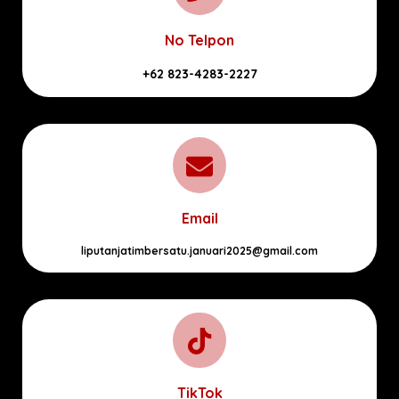
No Telpon
+62 823-4283-2227
Email
liputanjatimbersatu.januari2025@gmail.com
TikTok