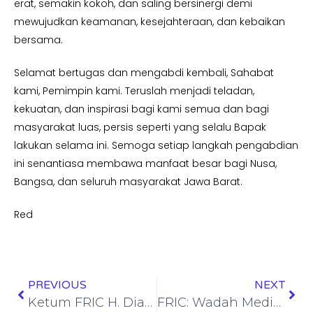
erat, semakin kokoh, dan saling bersinergi demi
mewujudkan keamanan, kesejahteraan, dan kebaikan
bersama.
Selamat bertugas dan mengabdi kembali, Sahabat
kami, Pemimpin kami. Teruslah menjadi teladan,
kekuatan, dan inspirasi bagi kami semua dan bagi
masyarakat luas, persis seperti yang selalu Bapak
lakukan selama ini. Semoga setiap langkah pengabdian
ini senantiasa membawa manfaat besar bagi Nusa,
Bangsa, dan seluruh masyarakat Jawa Barat.
Red
PREVIOUS
NEXT
Ketum FRIC H. Dian Surahman Ucapkan Selamat, Kombes Pol Komarudin Dipercaya Jabat Karo Wabprof Divpropam Polri
FRIC: Wadah Media yang Direstui Kapolri, Wajib Solid dan Loyal Dukung Program Presiden dan Polri