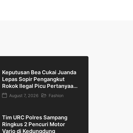
Keputusan Bea Cukai Juanda
Lepas Sopir Pengangkut
Rokok Ilegal Picu Pertanyaan
Publik
August 7, 2026
Fashion
Tim URC Polres Sampang
Ringkus 2 Pencuri Motor
Vario di Kedungdung