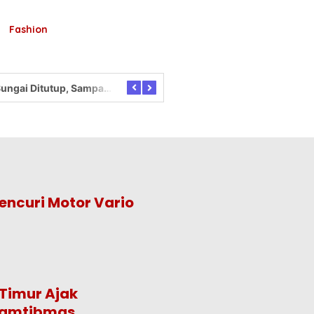
Fashion
Sungai Ditutup, Sampah Menumpuk, Nyamuk Mengganas!
Polres Blitar Kota Gelar Gerakan Pangan Murah Sambut HUT Kemerdekaan RI ke-81
encuri Motor Vario
Timur Ajak
 Kamtibmas