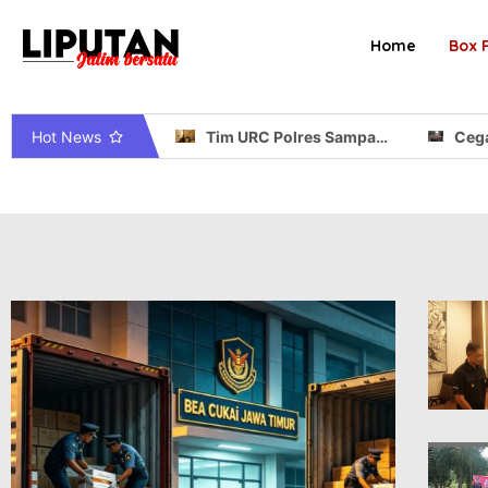
Home
Box 
Hot News
Keputusan Bea Cukai Juanda Lepas Sopir Pengangkut Rokok Ilegal Picu Pertanyaan Publik
Tim URC Polres Sampang Ringkus 2 Pencuri Motor Vario di Kedungdung