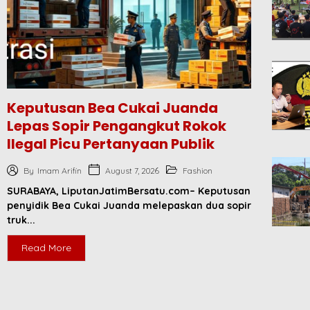
Keputusan Bea Cukai Juanda
Lepas Sopir Pengangkut Rokok
Ilegal Picu Pertanyaan Publik
August 7, 2026
By
Imam Arifin
Fashion
SURABAYA, LiputanJatimBersatu.com– Keputusan
penyidik Bea Cukai Juanda melepaskan dua sopir
truk...
Read More