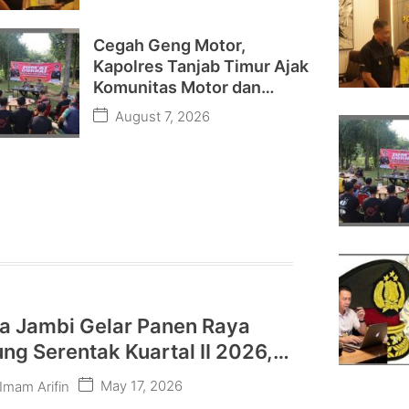
Cegah Geng Motor,
Kapolres Tanjab Timur Ajak
Komunitas Motor dan
Pelajar Jaga Kamtibmas
August 7, 2026
a Jambi Gelar Panen Raya
ng Serentak Kuartal II 2026,
ung Program Ketahanan
May 17, 2026
Imam Arifin
an Nasional