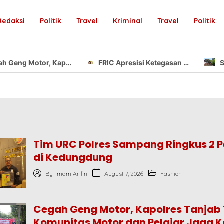
Redaksi
Politik
Travel
Kriminal
Travel
Politik
Cegah Geng Motor, Kapolres Tanjab Timur Ajak Komunitas Motor dan Pelajar Jaga Kamtibmas
FRIC Apresisi Ketegasan Polda Jambi Terhadap Oknum Nakal Diduga Penipuan Rekrutmen Polri “Jangan Nodai BETAH dan Terulang Kembali”
Tim URC Polres Sampang Ringkus 2 P
di Kedungdung
August 7, 2026
By
Imam Arifin
Fashion
Cegah Geng Motor, Kapolres Tanjab 
Komunitas Motor dan Pelajar Jaga