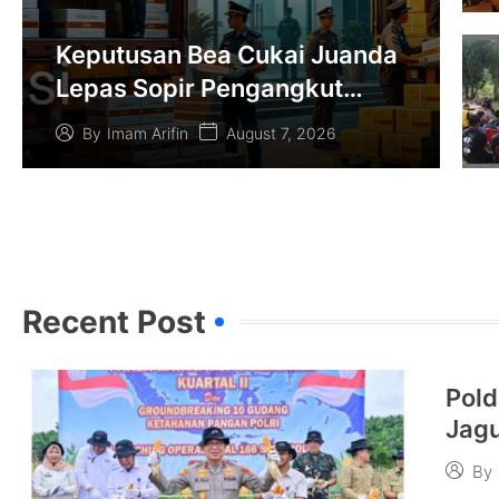
Keputusan Bea Cukai Juanda
Lepas Sopir Pengangkut
Rokok Ilegal Picu Pertanyaan
August 7, 2026
By
Imam Arifin
Publik
Recent Post​
Pold
Jagu
Duk
By
Pang