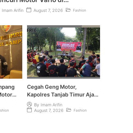
dungdung
August 7, 2026
y
Imam Arifin
Fashion
mpang
Cegah Geng Motor,
Motor
Kapolres Tanjab Timur Ajak
g
Komunitas Motor dan
By
Imam Arifin
Pelajar Jaga Kamtibmas
August 7, 2026
shion
Fashion