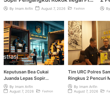
Pertanyaan Publik
Ke
August 7, 2026
By
Imam Arifin
B
Fashion
Keputusan Bea Cukai
Tim URC Polres Sa
Juanda Lepas Sopir
Ringkus 2 Pencuri 
Pengangkut Rokok Ilegal
Vario di Kedungdun
By
Imam Arifin
By
Imam Arifin
Picu Pertanyaan Publik
August 7, 2026
August 7, 2026
Fashion
Fa