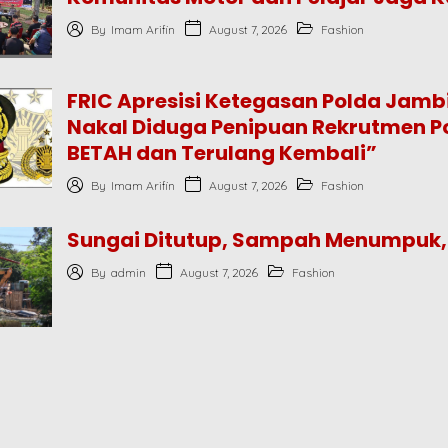
August 7, 2026
By
Imam Arifin
Fashion
FRIC Apresisi Ketegasan Polda Jam
Nakal Diduga Penipuan Rekrutmen Po
BETAH dan Terulang Kembali”
August 7, 2026
By
Imam Arifin
Fashion
Sungai Ditutup, Sampah Menumpuk
August 7, 2026
By
admin
Fashion