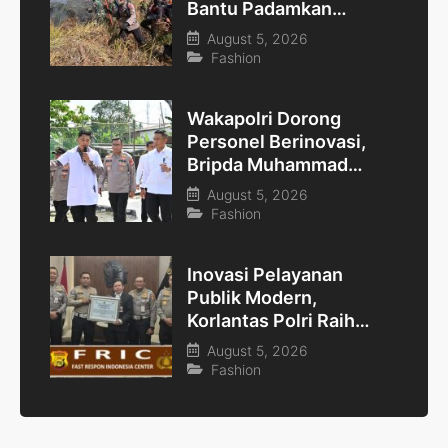
Bantu Padamkan
Kebakaran Hutan di
August 5, 2026
Gunung Bromo
Fashion
Wakapolri Dorong
Personel Berinovasi,
Bripda Muhammad
Putra Aulia Jadi Contoh
August 5, 2026
Nyata
Fashion
Inovasi Pelayanan
Publik Modern,
Korlantas Polri Raih
Penghargaan Presisi
August 5, 2026
Berkat SIM Digital dan
Fashion
e-BPKB