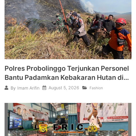
Polres Probolinggo Terjunkan Personel
Bantu Padamkan Kebakaran Hutan di
Gunung Bromo
August 5, 2026
By
Imam Arifin
Fashion