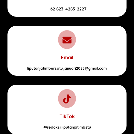
+62 823-4283-2227
Email
liputanjatimbersatu.januari2025@gmail.com
TikTok
@redaksi.liputanjatimbstu