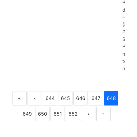
Barat 
Bara
diperc
Hingg
(5/12 
Polda
Sumat
Barat
melap
telah
menge
«
‹
644
645
646
647
648
649
650
651
652
›
»