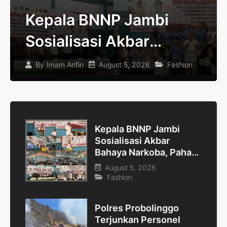
Kepala BNNP Jambi
Sosialisasi Akbar
Bahaya Narkoba, Paham
August 5, 2026
Fashion
By
Imam Arifin
IRETT, TCC dan
Perundungan di Bungo
Kepala BNNP Jambi
Sosialisasi Akbar
Bahaya Narkoba, Paham
IRETT, TCC dan
August 5, 2026
Perundungan di Bungo
Fashion
Polres Probolinggo
Terjunkan Personel