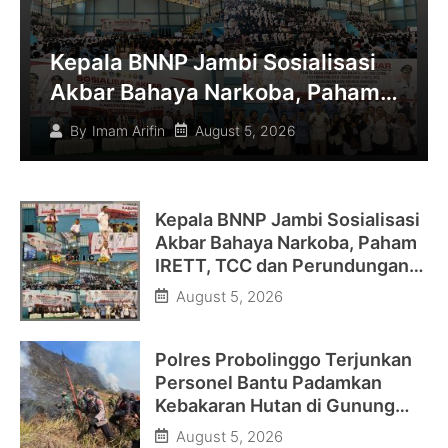
Kepala BNNP Jambi Sosialisasi
Akbar Bahaya Narkoba, Paham
IRETT, TCC dan Perundungan di
August 5, 2026
By
Imam Arifin
Bungo
Kepala BNNP Jambi Sosialisasi
Akbar Bahaya Narkoba, Paham
IRETT, TCC dan Perundungan
di Bungo
August 5, 2026
Polres Probolinggo Terjunkan
Personel Bantu Padamkan
Kebakaran Hutan di Gunung
Bromo
August 5, 2026