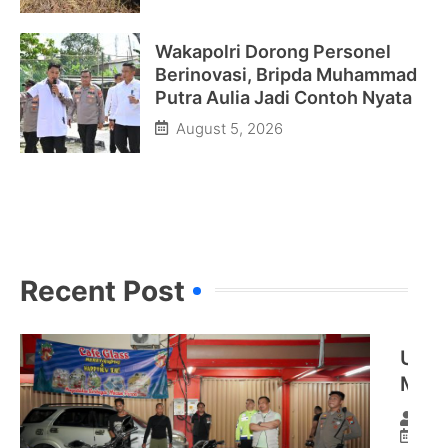
Wakapolri Dorong Personel
Berinovasi, Bripda Muhammad
Putra Aulia Jadi Contoh Nyata
August 5, 2026
Recent Post​
Upay
Mene
Demi
By
Kota
Dec