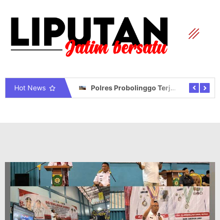
Hot News
Polres Probolinggo Terjunkan Personel Bantu Padamkan Kebakaran Hutan di Gunung Bromo
Wakapolri Dorong Personel Berinovasi, Bripda Muhammad Putra Aulia Jadi Contoh Nyata