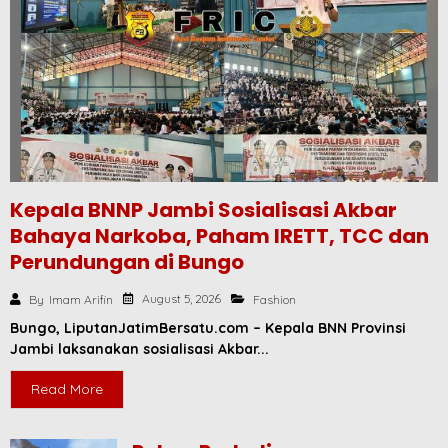
Kepala BNNP Jambi Sosialisasi Akbar
Bahaya Narkoba, Paham IRETT, TCC dan
Perundungan di Bungo
August 5, 2026
By
Imam Arifin
Fashion
Bungo, LiputanJatimBersatu.com – Kepala BNN Provinsi
Jambi laksanakan sosialisasi Akbar...
Read More